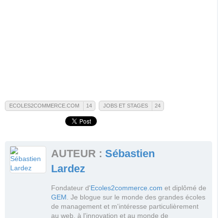
ECOLES2COMMERCE.COM
14
JOBS ET STAGES
24
Ecoles2commerce.com
Jobs et Stages
Voir la fiche de ce tag
Voir la fiche de ce tag
Voir toutes les actualités de ce tag
Voir toutes les actualités de ce tag
AUTEUR :
Sébastien
Voir tous les messages du forum
Voir tous les messages du forum
Lardez
Fondateur d'
Ecoles2commerce.com
et diplômé de
GEM
. Je blogue sur le monde des grandes écoles
de management et m'intéresse particulièrement
au web, à l'innovation et au monde de