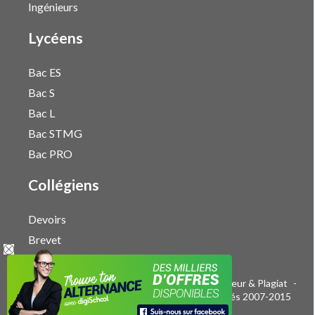
Ingénieurs
Lycéens
Bac ES
Bac S
Bac L
Bac STMG
Bac PRO
Collégiens
Devoirs
Brevet
Publicité sur le réseau digiSchool
-
Droits d'auteur & Plagiat
-
Mentions légales
-
CGU
- Tous droits réservés 2007-2015