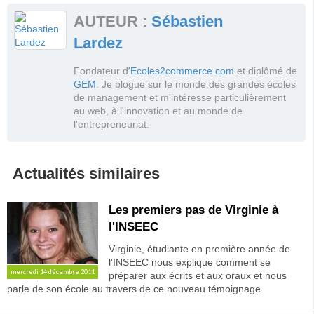
école
Voir toutes les actualités de ce tag
Voir tous les messages du forum
AUTEUR :
Sébastien
Voir tous les messages du forum
Voir tous les messages du forum
Lardez
Fondateur d'
Ecoles2commerce.com
et diplômé de
GEM
. Je blogue sur le monde des grandes écoles
de management et m'intéresse particulièrement
au web, à l'innovation et au monde de
l'entrepreneuriat.
Actualités similaires
Les premiers pas de Virginie à
l'INSEEC
Virginie, étudiante en première année de
l'INSEEC nous explique comment se
mercredi 14 décembre 2011
préparer aux écrits et aux oraux et nous
parle de son école au travers de ce nouveau témoignage.