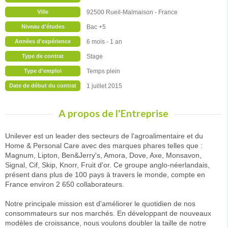
Ville
92500 Rueil-Malmaison - France
Niveau d'études
Bac +5
Années d'expérience
6 mois - 1 an
Type de contrat
Stage
Type d'emploi
Temps plein
Date de début du contrat
1 juillet 2015
A propos de l'Entreprise
Unilever est un leader des secteurs de l'agroalimentaire et du
Home & Personal Care avec des marques phares telles que :
Magnum, Lipton, Ben&Jerry's, Amora, Dove, Axe, Monsavon,
Signal, Cif, Skip, Knorr, Fruit d'or. Ce groupe anglo-néerlandais,
présent dans plus de 100 pays à travers le monde, compte en
France environ 2 650 collaborateurs.
Notre principale mission est d'améliorer le quotidien de nos
consommateurs sur nos marchés. En développant de nouveaux
modèles de croissance, nous voulons doubler la taille de notre