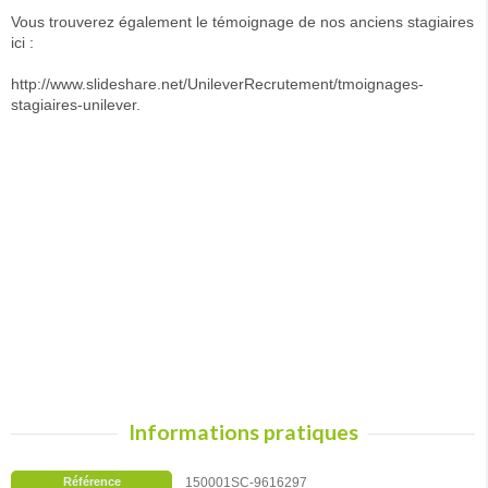
Vous trouverez également le témoignage de nos anciens stagiaires
ici :
http://www.slideshare.net/UnileverRecrutement/tmoignages-
stagiaires-unilever.
Informations pratiques
Référence
150001SC-9616297