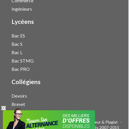
Commerce
Ingénieurs
Lycéens
Bac ES
Bac S
Bac L
Bac STMG
Bac PRO
Collégiens
Devoirs
Brevet
Publicité sur le réseau digiSchool
-
Droits d'auteur & Plagiat
-
Mentions légales
-
CGU
- Tous droits réservés 2007-2015