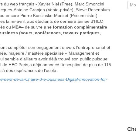
rs du web français - Xavier Niel (Free), Marc Simoncini
Jacques-Antoine Granjon (Vente-privée), Steve Rosenblum
ou encore Pierre Kosciusko-Morizet (Priceminister) -
ès la mi-avril, aux étudiants de dernière année d’HEC
isés ou MBA– de suivre
une formation complémentaire
business (cours, conférences, travaux pratiques,
 vient compléter son engagement envers l’entreprenariat et
ée, majeure / mastère spécialisé « Management et
i semble d’ailleurs avoir déjà trouvé son public puisque
de HEC Paris,a déjà annoncé l’inscription de plus de 115
elà des espérances de l’école.
cement-de-la-Chaire-d-e-business-Digital-Innovation-for-
Che