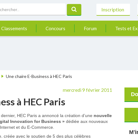
Inscription
Classements
Concours
Forum
Tests et E
Une chaire E-Business à HEC Paris
mercredi 9 février 2011
Do
ess à HEC Paris
r dernier, HEC Paris a annoncé la création d’une
nouvelle
igital Innovation for Business »
dédiée aux nouveaux
’Internet et du E-Commerce.
M'i
e, créée avec le soutien de 5 des plus célèbres