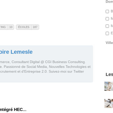
Dom
B
M
M
TING
10
ÉCOLES
187
E
eting
Écoles
Ville
Voir la fiche de ce tag
Voir la fiche de ce tag
 de ce tag
Voir toutes les actualités de ce tag
Voir toutes les actualités de ce tag
oire Lemesle
du forum
Voir tous les messages du forum
Voir tous les messages du forum
rce, Consultant Digital @ CGI Business Consulting.
e. Passionné de Social Media, Nouvelles Technologies et
rutement et d'Entreprise 2.0. Suivez-moi sur Twitter
Les
ntégré HEC...