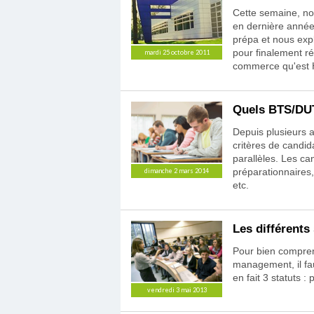
Cette semaine, no
en dernière année
prépa et nous exp
pour finalement ré
mardi 25 octobre 2011
commerce qu'est 
Quels BTS/DUT
Depuis plusieurs 
critères de candid
parallèles. Les ca
préparationnaires,
dimanche 2 mars 2014
etc.
Les différents
Pour bien compre
management, il faut
en fait 3 statuts : 
vendredi 3 mai 2013