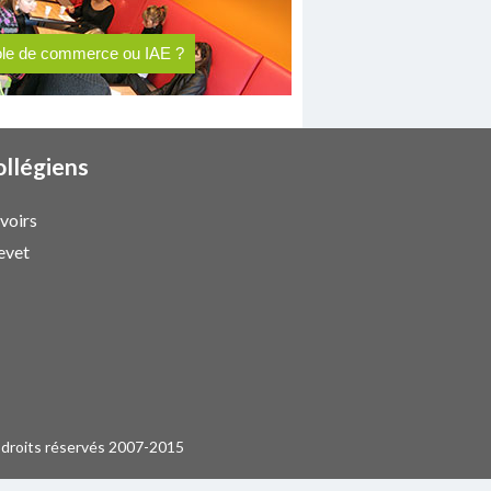
le de commerce ou IAE ?
ollégiens
voirs
evet
 droits réservés 2007-2015