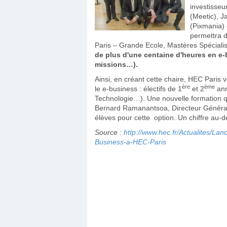
investisseu
(Meetic), 
(Pixmania) 
permettra d
Paris – Grande Ecole, Mastères Spécial
de plus d'une centaine d'heures en e‐
missions…).
Ainsi, en créant cette chaire, HEC Paris
ère
ème
le e-business : électifs de 1
et 2
ann
Technologie…). Une nouvelle formation qu
Bernard Ramanantsoa, Directeur Général 
élèves pour cette option. Un chiffre au-d
Source :
http://www.hec.fr/Actualites/Lan
Business-a-HEC-Paris