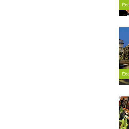
Eco
Eco