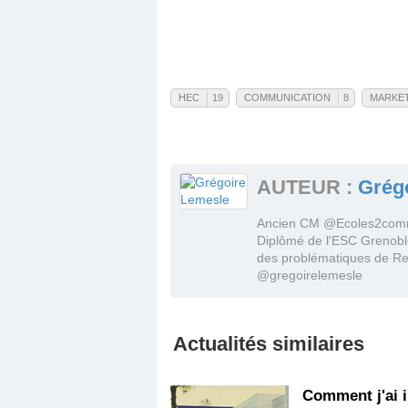
HEC
19
COMMUNICATION
8
MARKE
HEC
Communication
Mark
Voir la fiche de cette école
Voir la fiche de ce tag
Voir toutes les actualités de cette
Voir toutes les actualités
AUTEUR :
Grég
école
Voir tous les messages 
Voir tous les messages du forum
Ancien CM @Ecoles2comme
Diplômé de l'ESC Grenobl
des problématiques de Rec
@gregoirelemesle
Actualités similaires
Comment j'ai i