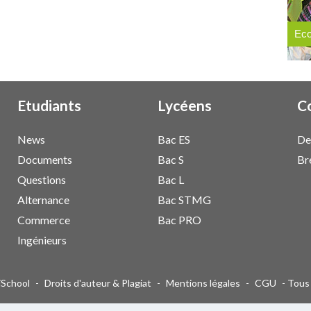
Eco
Etudiants
Lycéens
C
News
Bac ES
De
Documents
Bac S
Br
Questions
Bac L
Alternance
Bac STMG
Commerce
Bac PRO
Ingénieurs
giSchool
-
Droits d'auteur & Plagiat
-
Mentions légales
-
CGU
- Tous