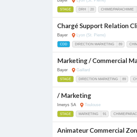
Bayer
Lyon (St. Pierre)
STAGE
DRH
20
CHIMIE/PARACHIMIE
Chargé Support Relation Cl
Bayer
Lyon (St. Pierre)
CDD
DIRECTION MARKETING
89
CHI
Marketing / Commercial M
Bayer
Gaillard
STAGE
DIRECTION MARKETING
89
CH
/ Marketing
Imerys SA
Toulouse
STAGE
MARKETING
91
CHIMIE/PARAC
Animateur Commercial Zo