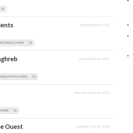
39
ients
lundi 26 janvier 2015
MIE/PARACHIMIE
39
aghreb
mardi 20 janvier 2015
IMIE/PARACHIMIE
39
mercredi 14 janvier 2015
HIMIE
39
ne Ouest
vendredi 9 janvier 2015