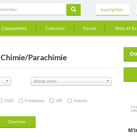
Inscription
Classements
Concours
Forum
Tests et E
Do
n Chimie/Parachimie
Monde entier
CDD
Freelance
VIE
Intérim
Ce j
solu
Chercher
M'i