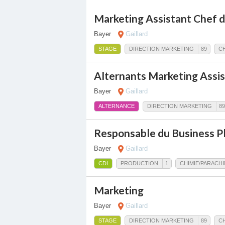
Marketing Assistant Chef d
Bayer
Gaillard
STAGE
DIRECTION MARKETING
89
CH
Alternants Marketing Assis
Bayer
Gaillard
ALTERNANCE
DIRECTION MARKETING
89
Responsable du Business 
Bayer
Gaillard
CDI
PRODUCTION
1
CHIMIE/PARACHI
Marketing
Bayer
Gaillard
STAGE
DIRECTION MARKETING
89
CH