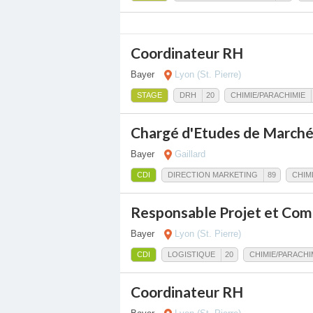
Coordinateur RH
Bayer
Lyon (St. Pierre)
STAGE
DRH
20
CHIMIE/PARACHIMIE
Chargé d'Etudes de March
Bayer
Gaillard
CDI
DIRECTION MARKETING
89
CHIM
Responsable Projet et Com
Bayer
Lyon (St. Pierre)
CDI
LOGISTIQUE
20
CHIMIE/PARACHI
Coordinateur RH