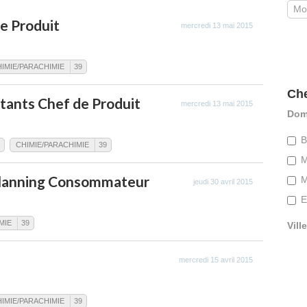
e Produit
mercredi 13 mai 2015
IMIE/PARACHIMIE
39
Che
tants Chef de Produit
mercredi 13 mai 2015
Dom
B
CHIMIE/PARACHIMIE
39
M
Planning Consommateur
M
jeudi 30 avril 2015
E
MIE
39
Ville
mercredi 15 avril 2015
IMIE/PARACHIMIE
39