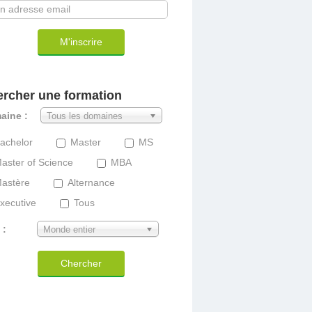
M'inscrire
rcher une formation
aine :
Tous les domaines
achelor
Master
MS
aster of Science
MBA
astère
Alternance
xecutive
Tous
 :
Monde entier
Chercher