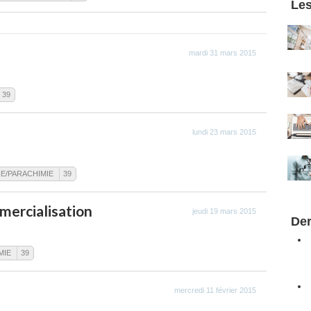
Les
mardi 31 mars 2015
39
é
lundi 23 mars 2015
IE/PARACHIMIE
39
mercialisation
jeudi 19 mars 2015
Der
MIE
39
mercredi 11 février 2015