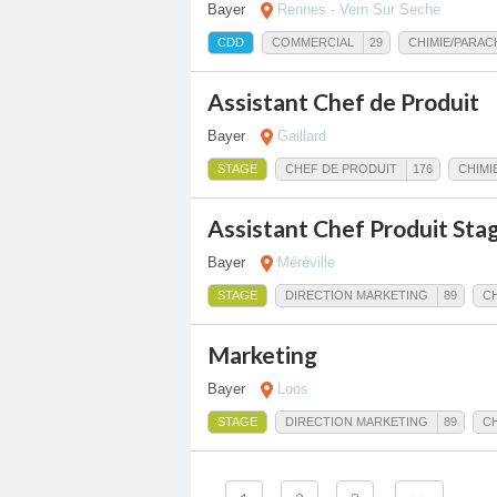
Bayer
Rennes - Vern Sur Seche
CDD
COMMERCIAL
29
CHIMIE/PARAC
Assistant Chef de Produit
Bayer
Gaillard
STAGE
CHEF DE PRODUIT
176
CHIMI
Assistant Chef Produit Stag
Bayer
Méréville
STAGE
DIRECTION MARKETING
89
CH
Marketing
Bayer
Loos
STAGE
DIRECTION MARKETING
89
CH