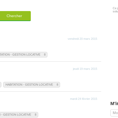
Ce j
solu
Chercher
vendredi 20 mars 2015
TATION - GESTION LOCATIVE
8
jeudi 19 mars 2015
HABITATION - GESTION LOCATIVE
8
mardi 24 février 2015
M'i
N - GESTION LOCATIVE
8