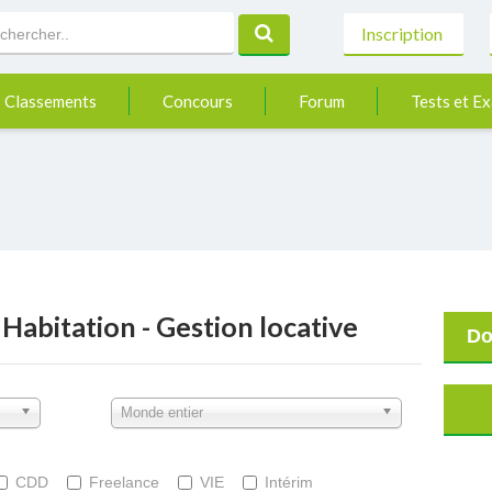
Inscription
Classements
Concours
Forum
Tests et E
Habitation - Gestion locative
Do
Monde entier
CDD
Freelance
VIE
Intérim