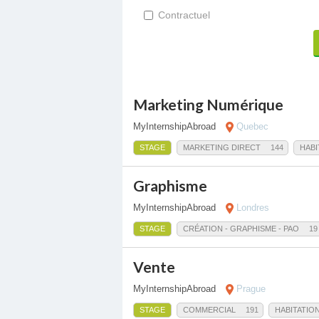
Contractuel
Marketing Numérique
MyInternshipAbroad
Quebec
STAGE
MARKETING DIRECT
144
HABI
Graphisme
MyInternshipAbroad
Londres
STAGE
CRÉATION - GRAPHISME - PAO
19
Vente
MyInternshipAbroad
Prague
STAGE
COMMERCIAL
191
HABITATIO