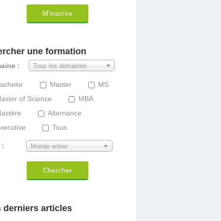
M'inscrire
rcher une formation
aine :
Tous les domaines
achelor
Master
MS
aster of Science
MBA
astère
Alternance
xecutive
Tous
 :
Monde entier
Chercher
 derniers articles