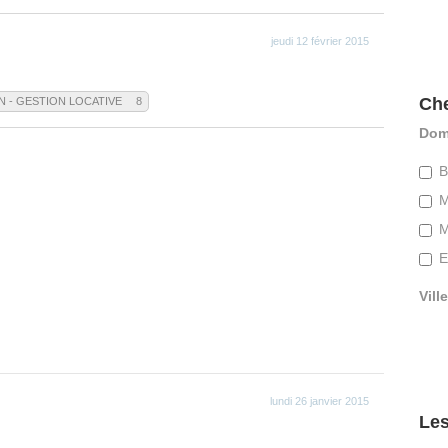
jeudi 12 février 2015
Che
N - GESTION LOCATIVE
8
Dom
B
M
M
E
Ville
lundi 26 janvier 2015
Les