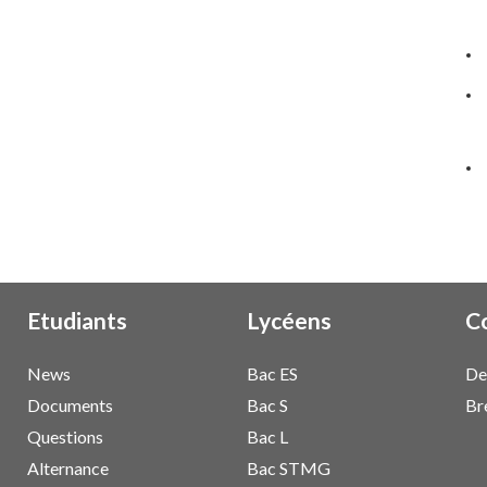
Etudiants
Lycéens
C
News
Bac ES
De
Documents
Bac S
Br
Questions
Bac L
Alternance
Bac STMG