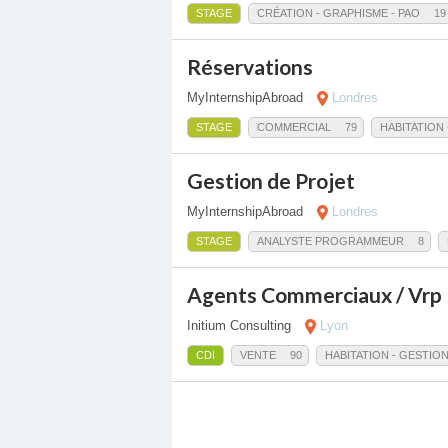
STAGE
CRÉATION - GRAPHISME - PAO
19
Réservations
MyInternshipAbroad
Londres
STAGE
COMMERCIAL
79
HABITATION
Gestion de Projet
MyInternshipAbroad
Londres
STAGE
ANALYSTE PROGRAMMEUR
8
Agents Commerciaux / Vrp E
Initium Consulting
Lyon
CDI
VENTE
90
HABITATION - GESTIO