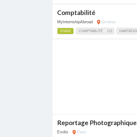
Comptabilité
MyInternshipAbroad
Londres
STAGE
COMPTABILITÉ
113
HABITATIO
Reportage Photographique
Evolis
Paris