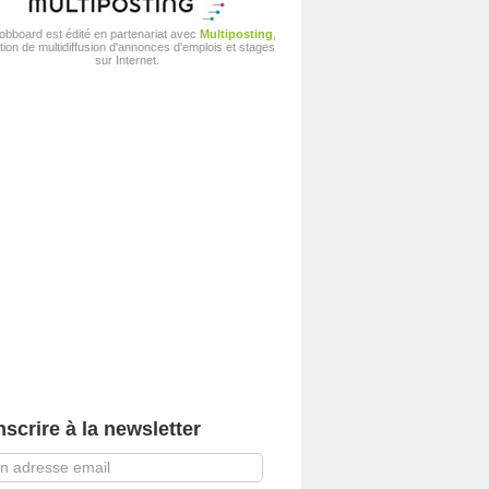
obboard est édité en partenariat avec
Multiposting
,
tion de multidiffusion d'annonces d'emplois et stages
sur Internet.
nscrire à la newsletter