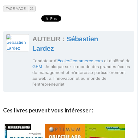
TAGE MAGE
21
Tage Mage
Voir la fiche de ce tag
Voir toutes les actualités de ce tag
AUTEUR :
Sébastien
Voir tous les messages du forum
Lardez
Fondateur d'
Ecoles2commerce.com
et diplômé de
GEM
. Je blogue sur le monde des grandes écoles
de management et m'intéresse particulièrement
au web, à l'innovation et au monde de
l'entrepreneuriat.
Ces livres peuvent vous intéresser :