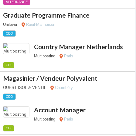
ALTERNANCE
Graduate Programme Finance
Unilever
Rueil-Malmaison
CDD
Country Manager Netherlands
Multiposting
Paris
CDI
Magasinier / Vendeur Polyvalent
OUEST ISOL & VENTIL
Chambéry
CDD
Account Manager
Multiposting
Paris
CDI