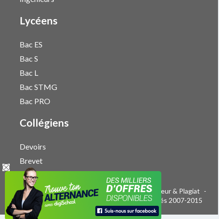
Lycéens
Bac ES
Bac S
Bac L
Bac STMG
Bac PRO
Collégiens
Devoirs
Brevet
Publicité sur le réseau digiSchool
-
Droits d'auteur & Plagiat
-
Mentions légales
-
CGU
- Tous droits réservés 2007-2015