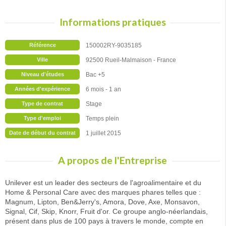
Informations pratiques
Référence
150002RY-9035185
Ville
92500 Rueil-Malmaison - France
Niveau d'études
Bac +5
Années d'expérience
6 mois - 1 an
Type de contrat
Stage
Type d'emploi
Temps plein
Date de début du contrat
1 juillet 2015
A propos de l'Entreprise
Unilever est un leader des secteurs de l'agroalimentaire et du
Home & Personal Care avec des marques phares telles que :
Magnum, Lipton, Ben&Jerry's, Amora, Dove, Axe, Monsavon,
Signal, Cif, Skip, Knorr, Fruit d'or. Ce groupe anglo-néerlandais,
présent dans plus de 100 pays à travers le monde, compte en