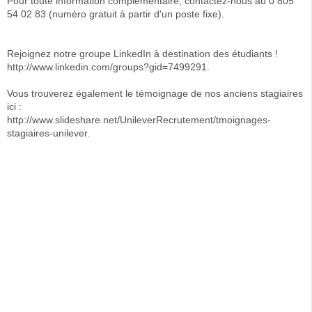
Pour toute information complémentaire, contactez-nous au 0 805
54 02 83 (numéro gratuit à partir d'un poste fixe).
Rejoignez notre groupe LinkedIn à destination des étudiants !
http://www.linkedin.com/groups?gid=7499291.
Vous trouverez également le témoignage de nos anciens stagiaires
ici :
http://www.slideshare.net/UnileverRecrutement/tmoignages-
stagiaires-unilever.