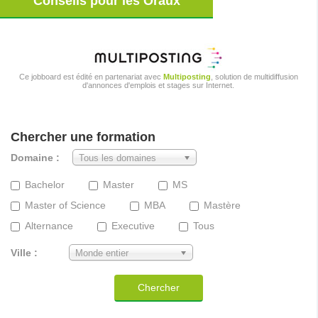
Conseils pour les Oraux
Ce jobboard est édité en partenariat avec
Multiposting
, solution de multidiffusion
d'annonces d'emplois et stages sur Internet.
Chercher une formation
Domaine :
Tous les domaines
Bachelor
Master
MS
Master of Science
MBA
Mastère
Alternance
Executive
Tous
Ville :
Monde entier
Chercher