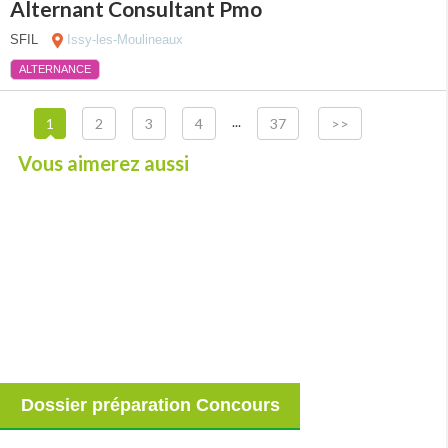
Alternant Consultant Pmo
SFIL
Issy-les-Moulineaux
ALTERNANCE
...
1
2
3
4
37
>>
Vous aimerez aussi
Dossier préparation Concours