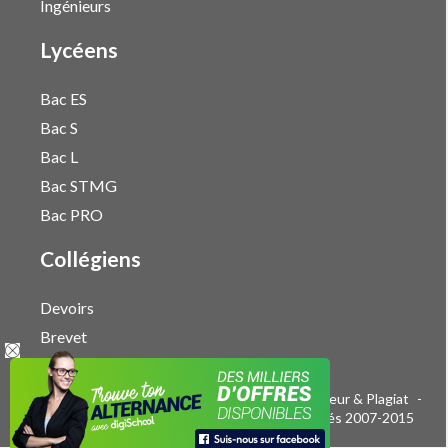
Ingénieurs
Lycéens
Bac ES
Bac S
Bac L
Bac STMG
Bac PRO
Collégiens
Devoirs
Brevet
Publicité sur le réseau digiSchool
-
Droits d'auteur & Plagiat
-
Mentions légales
-
CGU
- Tous droits réservés 2007-2015