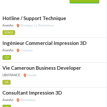
Hotline / Support Technique
AvenAo
Montigny Le Bretonneux
STAGE
Ingénieur Commercial Impression 3D
AvenAo
Toulouse
CDI
Vie Cameroun Business Developer
UBIFRANCE
Douala
VIE
Consultant Impression 3D
AvenAo
Montauban