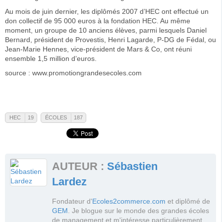
Au mois de juin dernier, les diplômés 2007 d’HEC ont effectué un
don collectif de 95 000 euros à la fondation HEC. Au même
moment, un groupe de 10 anciens élèves, parmi lesquels Daniel
Bernard, président de Provestis, Henri Lagarde, P-DG de Fédal, ou
Jean-Marie Hennes, vice-président de Mars & Co, ont réuni
ensemble 1,5 million d’euros.
source : www.promotiongrandesecoles.com
HEC
19
ÉCOLES
187
HEC
Écoles
Voir la fiche de cette école
Voir la fiche de ce tag
Voir toutes les actualités de cette
Voir toutes les actualités de ce tag
AUTEUR :
Sébastien
école
Voir tous les messages du forum
Lardez
Voir tous les messages du forum
Fondateur d'
Ecoles2commerce.com
et diplômé de
GEM
. Je blogue sur le monde des grandes écoles
de management et m'intéresse particulièrement