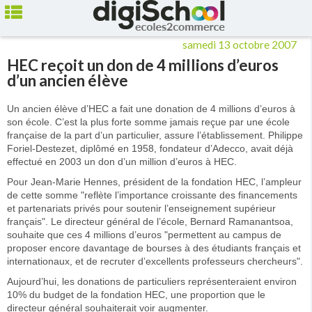
Ecoles de Commerce
Liste des écoles
HEC reçoit un don de 4
millions d’euros d’un
ancien élève
samedi 13 octobre 2007
HEC reçoit un don de 4 millions d’euros
d’un ancien élève
Un ancien élève d’HEC a fait une donation de 4 millions d’euros à
son école. C’est la plus forte somme jamais reçue par une école
française de la part d’un particulier, assure l’établissement. Philippe
Foriel-Destezet, diplômé en 1958, fondateur d’Adecco, avait déjà
effectué en 2003 un don d’un million d’euros à HEC.
Pour Jean-Marie Hennes, président de la fondation HEC, l’ampleur
de cette somme "reflète l’importance croissante des financements
et partenariats privés pour soutenir l’enseignement supérieur
français". Le directeur général de l’école, Bernard Ramanantsoa,
souhaite que ces 4 millions d’euros "permettent au campus de
proposer encore davantage de bourses à des étudiants français et
internationaux, et de recruter d’excellents professeurs chercheurs".
Aujourd’hui, les donations de particuliers représenteraient environ
10% du budget de la fondation HEC, une proportion que le
directeur général souhaiterait voir augmenter.