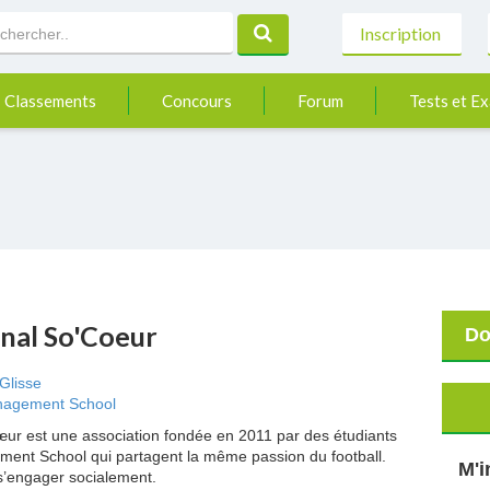
Inscription
Classements
Concours
Forum
Tests et E
onal So'Coeur
Do
Glisse
agement School
cœur est une association fondée en 2011 par des étudiants
nt School qui partagent la même passion du football.
M'i
e s’engager socialement.