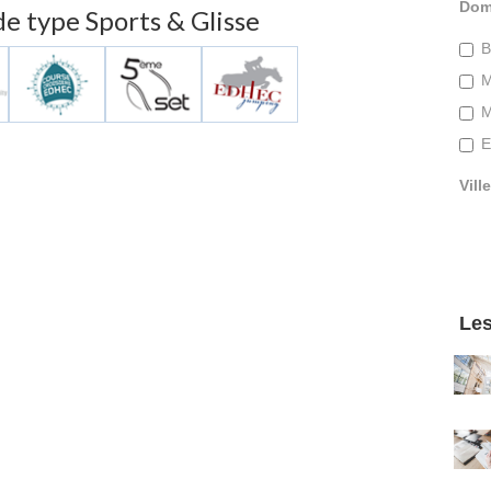
Dom
de type Sports & Glisse
B
M
M
E
Ville
Les