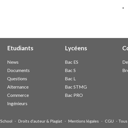
Etudiants
Lycéens
C
News
Bac ES
De
Documents
Bac S
Br
Questions
Bac L
Alternance
Bac STMG
Commerce
Bac PRO
Ingénieurs
giSchool
-
Droits d'auteur & Plagiat
-
Mentions légales
-
CGU
- Tous