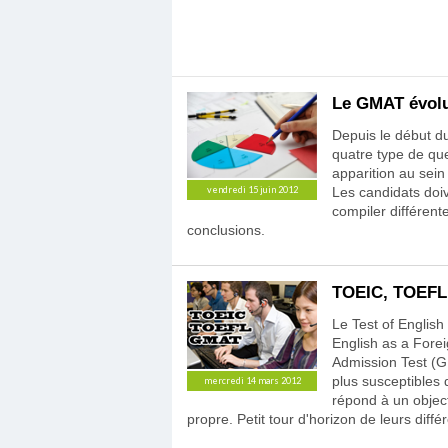
Le GMAT évolue
Depuis le début d
quatre type de que
apparition au se
Les candidats doi
vendredi 15 juin 2012
compiler différent
conclusions.
TOEIC, TOEFL,
Le Test of English
English as a For
Admission Test (GM
plus susceptibles
mercredi 14 mars 2012
répond à un object
propre. Petit tour d'horizon de leurs diffé