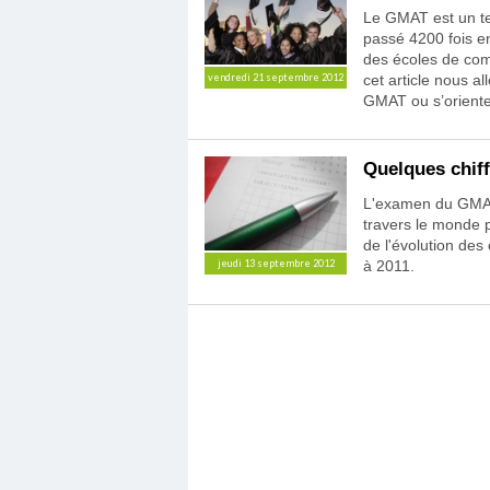
Le GMAT est un tes
passé 4200 fois en
des écoles de co
cet article nous al
vendredi 21 septembre 2012
GMAT ou s’orienter
Quelques chif
L'examen du GMAT 
travers le monde p
de l'évolution de
à 2011.
jeudi 13 septembre 2012