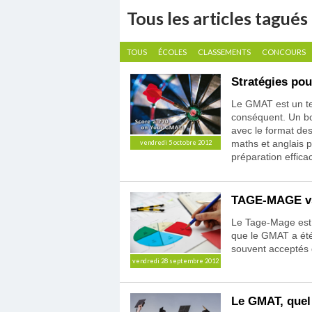
Tous les articles tagu
TOUS
ÉCOLES
CLASSEMENTS
CONCOURS
Stratégies pou
Le GMAT est un te
conséquent. Un bon
avec le format des
maths et anglais 
vendredi 5 octobre 2012
préparation effica
TAGE-MAGE v
Le Tage-Mage est s
que le GMAT a été 
souvent acceptés 
vendredi 28 septembre 2012
Le GMAT, quel 