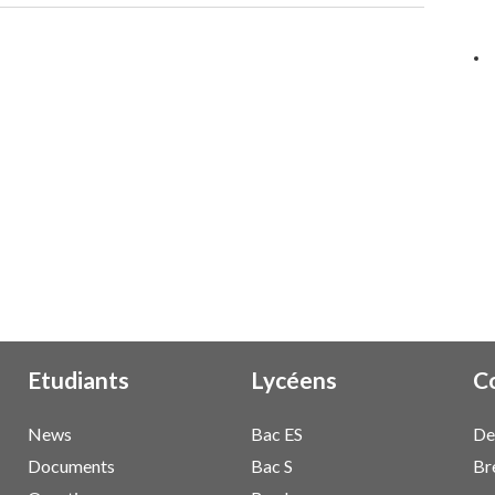
Etudiants
Lycéens
C
News
Bac ES
De
Documents
Bac S
Br