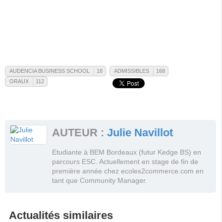
AUDENCIA BUSINESS SCHOOL
18
ADMISSIBLES
168
ORAUX
112
Audencia Business
Admissibles
School
Oraux
Voir la fiche de ce tag
Voir la fiche de cette école
Voir la fiche de ce tag
Voir toutes les actualités de ce 
Voir toutes les actualités de cette
Voir toutes les actualités de ce tag
Voir tous les messages du foru
AUTEUR :
Julie Navillot
école
Voir tous les messages du forum
Voir tous les messages du forum
Etudiante à BEM Bordeaux (futur Kedge BS) en
parcours ESC. Actuellement en stage de fin de
première année chez ecoles2commerce.com en
tant que Community Manager.
Actualités similaires