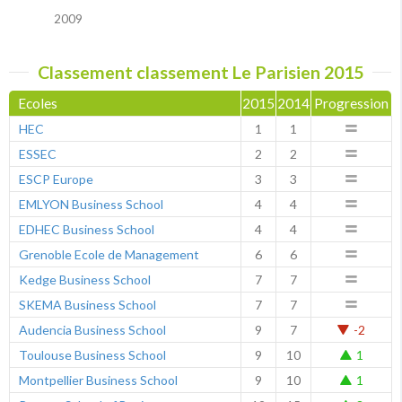
2009
Classement classement Le Parisien 2015
Ecoles
2015
2014
Progression
HEC
1
1
ESSEC
2
2
ESCP Europe
3
3
EMLYON Business School
4
4
EDHEC Business School
4
4
Grenoble Ecole de Management
6
6
Kedge Business School
7
7
SKEMA Business School
7
7
Audencia Business School
9
7
-2
Toulouse Business School
9
10
1
Montpellier Business School
9
10
1