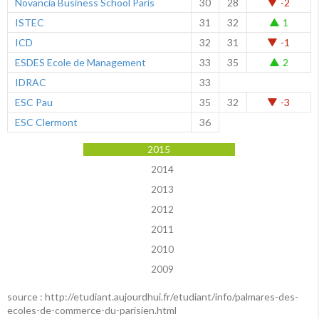
Novancia Business School Paris
30
28
-2
ISTEC
31
32
1
ICD
32
31
-1
ESDES Ecole de Management
33
35
2
IDRAC
33
ESC Pau
35
32
-3
ESC Clermont
36
2015
2014
2013
2012
2011
2010
2009
source : http://etudiant.aujourdhui.fr/etudiant/info/palmares-des-
ecoles-de-commerce-du-parisien.html