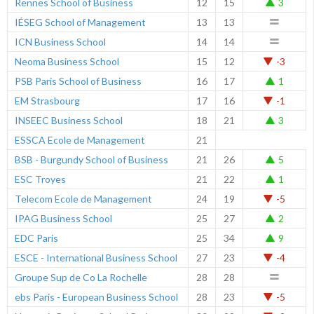
Rennes School of Business
12
15
3
IÉSEG School of Management
13
13
ICN Business School
14
14
Neoma Business School
15
12
-3
PSB Paris School of Business
16
17
1
EM Strasbourg
17
16
-1
INSEEC Business School
18
21
3
ESSCA Ecole de Management
21
BSB - Burgundy School of Business
21
26
5
ESC Troyes
21
22
1
Telecom Ecole de Management
24
19
-5
IPAG Business School
25
27
2
EDC Paris
25
34
9
ESCE - International Business School
27
23
-4
Groupe Sup de Co La Rochelle
28
28
ebs Paris - European Business School
28
23
-5